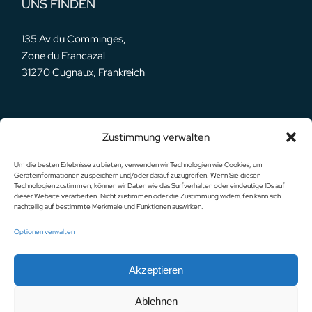
UNS FINDEN
135 Av du Comminges,
Zone du Francazal
31270 Cugnaux, Frankreich
Zustimmung verwalten
UNSERE NETZWERKE
Um die besten Erlebnisse zu bieten, verwenden wir Technologien wie Cookies, um
Geräteinformationen zu speichern und/oder darauf zuzugreifen. Wenn Sie diesen
Technologien zustimmen, können wir Daten wie das Surfverhalten oder eindeutige IDs auf
dieser Website verarbeiten. Nicht zustimmen oder die Zustimmung widerrufen kann sich
nachteilig auf bestimmte Merkmale und Funktionen auswirken.
Optionen verwalten
Italiano
Español
Akzeptieren
Datenschutzrichtlinie
Impressum
English
Ablehnen
© 2024 WATER HORIZON
Français