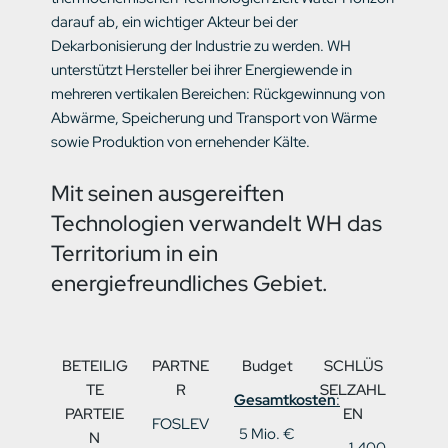
darauf ab, ein wichtiger Akteur bei der
Dekarbonisierung der Industrie zu werden. WH
unterstützt Hersteller bei ihrer Energiewende in
mehreren vertikalen Bereichen: Rückgewinnung von
Abwärme, Speicherung und Transport von Wärme
sowie Produktion von ernehender Kälte.
Mit seinen ausgereiften
Technologien verwandelt WH das
Territorium in ein
energiefreundliches Gebiet.
BETEILIG
PARTNE
Budget
SCHLÜS
TE
R
SELZAHL
Gesamtkosten
:
PARTEIE
EN
FOSLEV
5 Mio. €
N