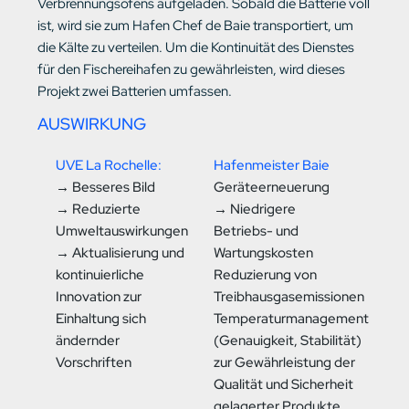
Verbrennungsofens aufgeladen. Sobald die Batterie voll
ist, wird sie zum Hafen Chef de Baie transportiert, um
die Kälte zu verteilen. Um die Kontinuität des Dienstes
für den Fischereihafen zu gewährleisten, wird dieses
Projekt zwei Batterien umfassen.
AUSWIRKUNG
UVE La Rochelle:
Hafenmeister Baie
→ Besseres Bild
Geräteerneuerung
→ Reduzierte
→ Niedrigere
Umweltauswirkungen
Betriebs- und
→ Aktualisierung und
Wartungskosten
kontinuierliche
Reduzierung von
Innovation zur
Treibhausgasemissionen
Einhaltung sich
Temperaturmanagement
ändernder
(Genauigkeit, Stabilität)
Vorschriften
zur Gewährleistung der
Qualität und Sicherheit
gelagerter Produkte