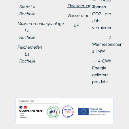
→ 1.400
Finanzierung:
Stadt La
Tonnen
Rochelle
CO2 pro
Wasserrand
Jahr
Müllverbrennungsanlage
BPI
vermieden
La
Rochelle
→ 2
Wärmespeicher
Fischerhafen
à 1 MW
La
Rochelle
→ 4 GWh
Energie
geliefert
pro Jahr