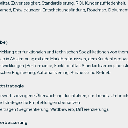
lität, Zuverlässigkeit, Standardisierung, ROI, Kundenzufriedenheit.
arned, Entwicklungen, Entscheidungsfindung, Roadmap, Dokument
abe)
icklung der funktionalen und technischen Spezifikationen von therm
ap in Abstimmung mit den Marktbedürfnissen, dem Kundenfeedback 
wicklungen (Performance, Funktionalität, Standardisierung, Industri
ischen Engineering, Automatisierung, Business und Betrieb.
ktstrategie
ttbewerbsbezogene Überwachung durchführen, um Trends, Umbrüche
und strategische Empfehlungen übersetzen.
beitragen (Segmentierung, Wettbewerb, Differenzierung).
 Verbesserung