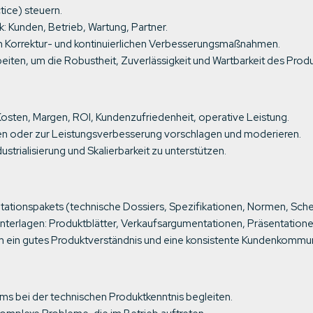
tice) steuern.
 Kunden, Betrieb, Wartung, Partner.
 von Korrektur- und kontinuierlichen Verbesserungsmaßnahmen.
en, um die Robustheit, Zuverlässigkeit und Wartbarkeit des Produ
 Kosten, Margen, ROI, Kundenzufriedenheit, operative Leistung.
n oder zur Leistungsverbesserung vorschlagen und moderieren.
strialisierung und Skalierbarkeit zu unterstützen.
tationspakets (technische Dossiers, Spezifikationen, Normen, Sch
terlagen: Produktblätter, Verkaufsargumentationen, Präsentatione
ein gutes Produktverständnis und eine konsistente Kundenkommuni
s bei der technischen Produktkenntnis begleiten.