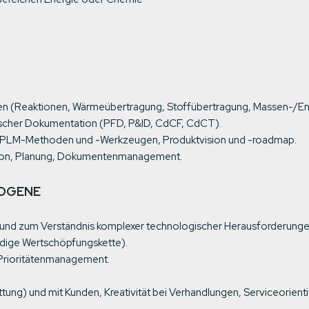
n (Reaktionen, Wärmeübertragung, Stoffübertragung, Massen-/Ene
hnischer Dokumentation (PFD, P&ID, CdCF, CdCT).
 PLM-Methoden und -Werkzeugen, Produktvision und -roadmap.
tion, Planung, Dokumentenmanagement.
ZOGENE
en und zum Verständnis komplexer technologischer Herausforderunge
ändige Wertschöpfungskette).
 Prioritätenmanagement.
ttung) und mit Kunden, Kreativität bei Verhandlungen, Serviceorie