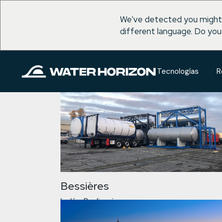
We've detected you might
different language. Do you
Saltar
al
contenido
Tecnologías
R
Bessières
Inglés
Realizaciones