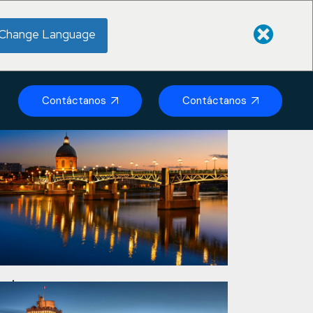
Change Language
Contáctanos
Contáctanos
oulouse
lés
Realizaciones