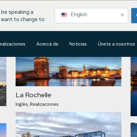
 be speaking a
English
 want to change to:
ealizaciones
Acerca de
Noticias
Únete a nosotros
La Rochelle
Inglés
Realizaciones
T
Ing