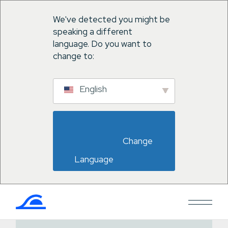
We've detected you might be
speaking a different
language. Do you want to
change to:
English
                        Change 
Language                    
Salta
al
contenuto