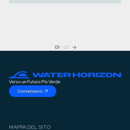
Paginazione
01
02
degli
articoli
Verso un Futuro Più Verde
Contattateci
MAPPA DEL SITO