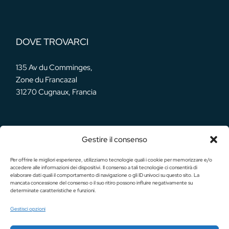
DOVE TROVARCI
135 Av du Comminges,
Zone du Francazal
31270 Cugnaux, Francia
Gestire il consenso
LE NOSTRE RETI
Per offrire le migliori esperienze, utilizziamo tecnologie quali i cookie per memorizzare e/o
accedere alle informazioni dei dispositivi. Il consenso a tali tecnologie ci consentirà di
elaborare dati quali il comportamento di navigazione o gli ID univoci su questo sito. La
mancata concessione del consenso o il suo ritiro possono influire negativamente su
determinate caratteristiche e funzioni.
Gestisci opzioni
Deutsch (Sie)