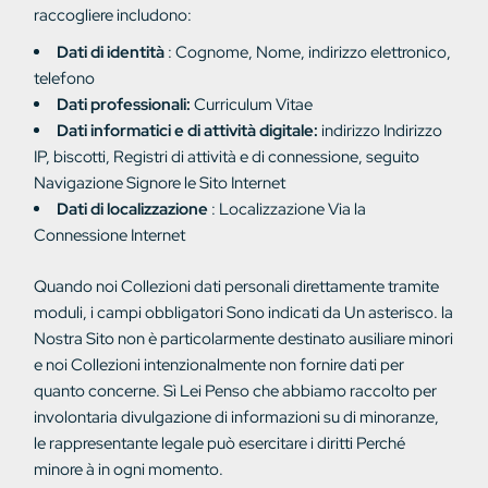
raccogliere includono:
Dati di identità
:
Cognome, Nome,
indirizzo elettronico,
telefono
Dati professionali:
Curriculum Vitae
Dati informatici e di attività digitale:
indirizzo
Indirizzo
IP,
biscotti,
Registri di attività
e di connessione, seguito
Navigazione
Signore
le
Sito
Internet
Dati di localizzazione
:
Localizzazione
Via
la
Connessione
Internet
Quando noi
Collezioni
dati personali
direttamente tramite
moduli,
i campi
obbligatori
Sono
indicati da
Un asterisco.
la
Nostra
Sito
non è particolarmente destinato
ausiliare
minori
e noi
Collezioni
intenzionalmente non fornire dati
per
quanto concerne.
Sì
Lei
Penso che
abbiamo raccolto
per
involontaria divulgazione di informazioni
su di
minoranze,
le
rappresentante legale
può esercitare
i diritti
Perché
minore
à
in ogni momento.