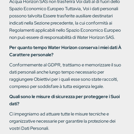
Acqua
Horizon SAS non trasferirà
Voi
dati al di fuori dello
Spazio Economico Europeo
Tuttavia, Voi
i dati personali
possono talvolta
Essere
trasferite
ausiliare
destinatari
indicati
nella
Sezione
precedente, la cui conformità ai
Regolamenti applicabili nello Spazio Economico Europeo
non può essere di responsabilità di Water Horizon SAS.
Per quanto tempo Water Horizon conserva i miei dati
À
Carattere personale?
Conformemente al
GDPR, trattiamo
e memorizzare il suo
dati personali
anche
lungo tempo necessario per
raggiungere
Obiettivi
per i quali
esse sono state
raccolti,
compreso
per
soddisfare
à
tutta
esigenza
legale.
Quali sono le misure di sicurezza per proteggere i Suoi
dati?
Ci impegniamo ad attuare tutte le misure tecniche e
organizzative necessarie per garantire la protezione dei
vostri Dati Personali.