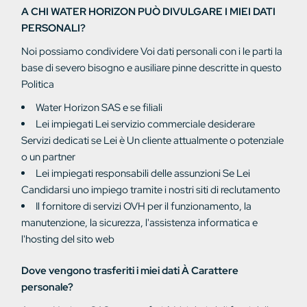
A CHI WATER HORIZON PUÒ DIVULGARE I MIEI DATI
PERSONALI?
Noi
possiamo
condividere
Voi
dati personali
con
i
le parti
la
base di
severo
bisogno e
ausiliare
pinne descritte
in questo
Politica
Water Horizon SAS e
se
filiali
Lei
impiegati
Lei
servizio commerciale
desiderare
Servizi
dedicati
se Lei è
Un cliente
attualmente o
potenziale
o un partner
Lei
impiegati
responsabili delle assunzioni
Se Lei
Candidarsi
uno
impiego tramite i nostri siti
di reclutamento
Il fornitore di servizi OVH per il funzionamento, la
manutenzione, la sicurezza, l'assistenza informatica e
l'hosting del sito web
Dove vengono trasferiti i miei dati
À
Carattere
personale?