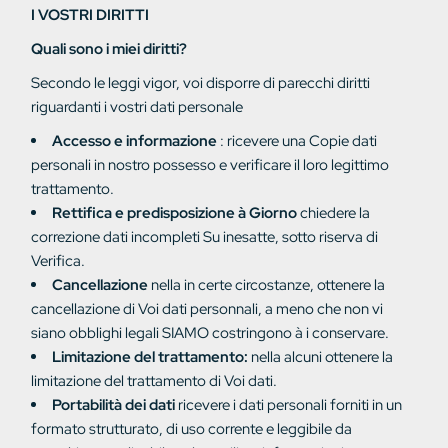
I VOSTRI DIRITTI
Quali sono i miei diritti?
Secondo le leggi
vigor, voi
disporre di parecchi diritti
riguardanti
i vostri dati
personale
Accesso e informazione
:
ricevere una
Copie
dati
personali in nostro possesso
e verificare
il loro legittimo
trattamento.
Rettifica e predisposizione
à
Giorno
chiedere la
correzione
dati incompleti
Su
inesatte,
sotto
riserva di
Verifica.
Cancellazione
nella
in certe circostanze, ottenere
la
cancellazione di
Voi
dati
personnali, a meno che non vi
siano obblighi
legali
SIAMO
costringono
à
i
conservare.
Limitazione del trattamento:
nella
alcuni
ottenere la
limitazione del trattamento di
Voi
dati.
Portabilità dei dati
ricevere
i
dati personali forniti in un
formato
strutturato,
di uso corrente
e
leggibile da