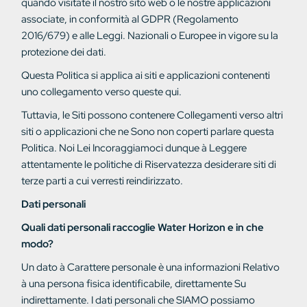
quando visitate il nostro sito web o le nostre applicazioni
associate, in conformità al GDPR (Regolamento
2016/679) e alle Leggi.
Nazionali o Europee
in vigore su
la
protezione dei dati.
Questa
Politica
si applica ai siti e
applicazioni contenenti
uno
collegamento
verso
queste qui.
Tuttavia,
le
Siti
possono
contenere
Collegamenti
verso
altri
siti o applicazioni che
ne
Sono
non coperti
parlare
questa
Politica. Noi
Lei
Incoraggiamoci dunque
à
Leggere
attentamente le
politiche di
Riservatezza
desiderare
siti di
terze parti a cui verresti reindirizzato.
Dati personali
Quali dati personali raccoglie Water Horizon e in che
modo?
Un dato
à
Carattere
personale
è una
informazioni
Relativo
à
una persona fisica identificabile, direttamente
Su
indirettamente. I dati personali che
SIAMO
possiamo