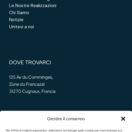
Le Nostre Realizzazioni
Chi Siamo
Notizie
Unitevi a noi
DOVE TROVARCI
135 Av du Comminges,
Zone du Francazal
31270 Cugnaux, Francia
Gestire il consenso
LE NOSTRE RETI
Per offrire le migliori esperienze, utilizziamo tecnologie quali i cookie per memorizzare e/o