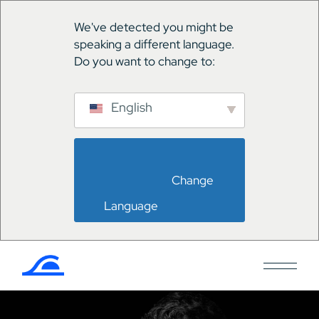
We've detected you might be
speaking a different language.
Do you want to change to:
English
                        Change 
Language                    