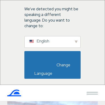
We've detected you might be
speaking a different
language. Do you want to
change to:
English
                        Change 
Language                    
Salta
al
contenuto