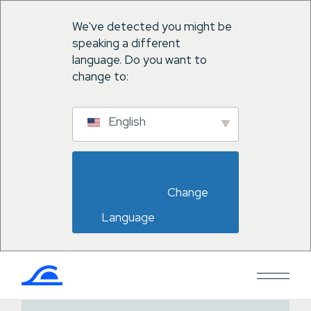
We've detected you might be
speaking a different
language. Do you want to
change to:
English
                        Change 
Language                    
Passer
au
contenu