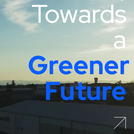
Towards
a
Greener
Future