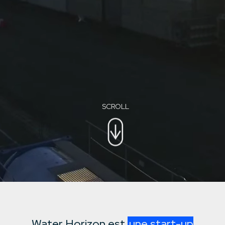
SCROLL
Water Horizon est
une start-up