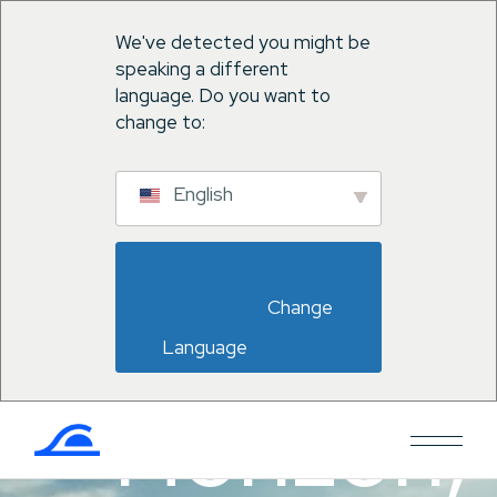
We've detected you might be
speaking a different
language. Do you want to
change to:
English
Water
                        Change 
Language                    
Horizon,