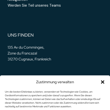
Werden Sie Teil unseres Teams
UNS FINDEN
135 Av du Comminges,
Zone du Francazal
31270 Cugnaux, Frankreich
Zustimmung verwalten
UNSERE NETZWERKE
Um die besten Erlebnisse zu bieten, verwenden wir Technologien wie Cookies, um
Geräteinformationen zu speichern und/oder darauf zuzugreifen. Wenn Sie diesen
Technologien zustimmen, können wir Daten wie das Surfverhalten oder eindeutige IDs auf
dieser Website verarbeiten. Nicht zustimmen oder die Zustimmung widerrufen kann sich
nachteilig auf bestimmte Merkmale und Funktionen auswirken.