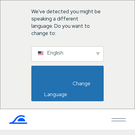
We've detected you might be
speaking a different
language. Do you want to
change to:
English
                        Change 
Language                    
Zum
Inhalt
springen