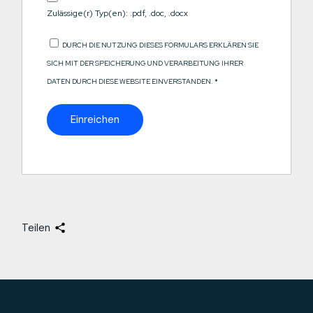
Zulässige(r) Typ(en): .pdf, .doc, .docx
DURCH DIE NUTZUNG DIESES FORMULARS ERKLÄREN SIE
SICH MIT DER SPEICHERUNG UND VERARBEITUNG IHRER
DATEN DURCH DIESE WEBSITE EINVERSTANDEN.
*
Teilen