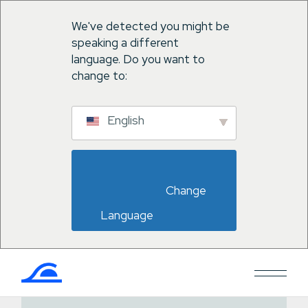
We've detected you might be
speaking a different
language. Do you want to
change to:
English
                        Change 
Language                    
Saltar
al
contenido