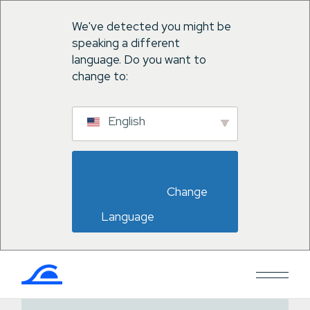
We've detected you might be
speaking a different
language. Do you want to
change to:
English
                        Change 
Language                    
Saltar
al
contenido