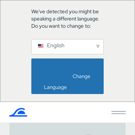
We've detected you might be
speaking a different language.
Do you want to change to:
English
                        Change 
Language                    