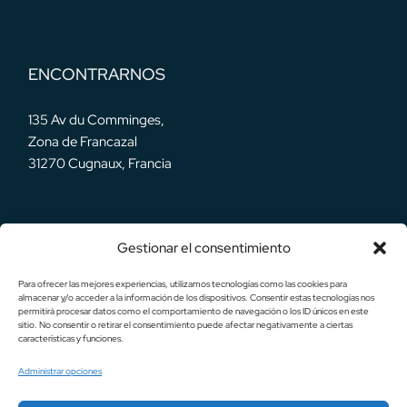
ENCONTRARNOS
135 Av du Comminges,
Zona de Francazal
31270 Cugnaux, Francia
Gestionar el consentimiento
NUESTRAS REDES
Para ofrecer las mejores experiencias, utilizamos tecnologías como las cookies para
almacenar y/o acceder a la información de los dispositivos. Consentir estas tecnologías nos
permitirá procesar datos como el comportamiento de navegación o los ID únicos en este
sitio. No consentir o retirar el consentimiento puede afectar negativamente a ciertas
características y funciones.
Administrar opciones
Deutsch (Sie)