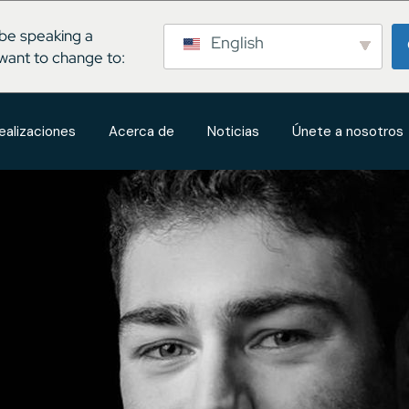
be speaking a
English
want to change to:
ealizaciones
Acerca de
Noticias
Únete a nosotros