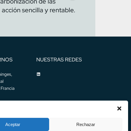
carbonización de las
acción sencilla y rentable.
RNOS
NUESTRAS REDES
inges,
al
Francia
Aceptar
Rechazar
ítica de privacidad
Aviso legal