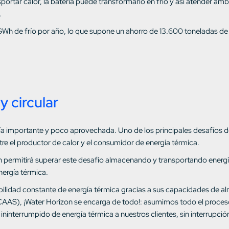
rtar calor, la batería puede transformarlo en frío y así atender amb
.
GWh de frío por año, lo que supone un ahorro de 13.600 toneladas de
y circular
rgía importante y poco aprovechada. Uno de los principales desafíos d
tre el productor de calor y el consumidor de energía térmica.
on permitirá superar este desafío almacenando y transportando energí
nergía térmica.
bilidad constante de energía térmica gracias a sus capacidades de a
CAAS), ¡Water Horizon se encarga de todo!: asumimos todo el proceso
ininterrumpido de energía térmica a nuestros clientes, sin interrupción