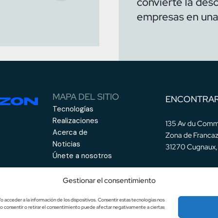
convierte la des
empresas en una 
MAPA DEL SITIO
ENCONTRA
Tecnologías
Realizaciones
135 Av du Comm
Acerca de
Zona de Francaz
Noticias
31270 Cugnaux, 
Únete a nosotros
Gestionar el consentimiento
o acceder a la información de los dispositivos. Consentir estas tecnologías nos
o consentir o retirar el consentimiento puede afectar negativamente a ciertas
Pol