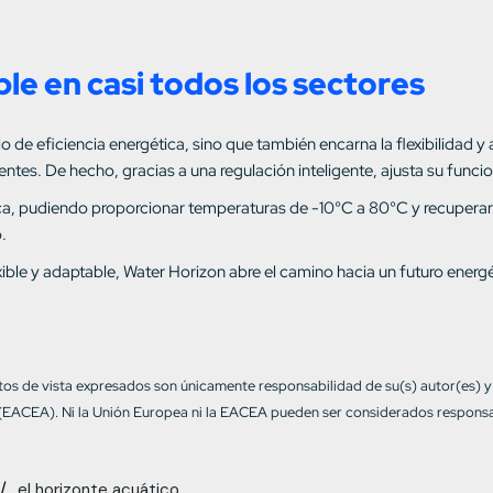
le en casi todos los sectores
o de eficiencia energética, sino que también encarna la flexibilidad y
entes. De hecho, gracias a una regulación inteligente, ajusta su func
ica, pudiendo proporcionar temperaturas de -10°C a 80°C y recuperar
.
ible y adaptable, Water Horizon abre el camino hacia un futuro energ
tos de vista expresados son únicamente responsabilidad de su(s) autor(es) y
 (EACEA). Ni la Unión Europea ni la EACEA pueden ser considerados responsa
el horizonte acuático