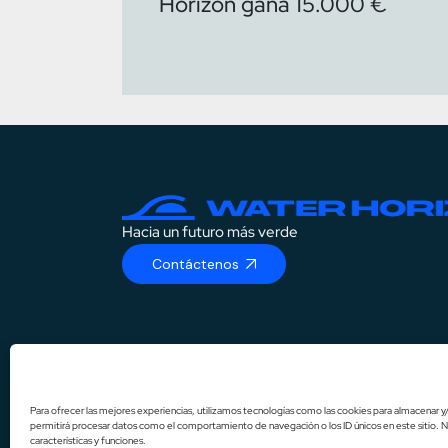
Horizon gana 15.000 €
Hacia un futuro más verde
Contáctenos
DE
IT
Para ofrecer las mejores experiencias, utilizamos tecnologías como las cookies para almacenar y/
permitirá procesar datos como el comportamiento de navegación o los ID únicos en este sitio. N
EN
características y funciones.