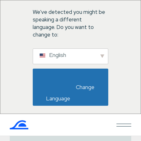
We've detected you might be
speaking a different
language. Do you want to
change to:
English
                        Change 
Language                    
Salta
al
contenuto