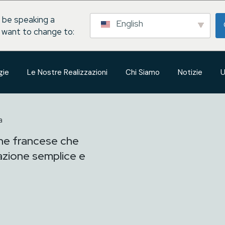
 be speaking a
English
 want to change to:
gie
Le Nostre Realizzazioni
Chi Siamo
Notizie
U
a
ne francese che
zione semplice e