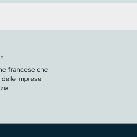
le
ne francese che
 delle imprese
zia