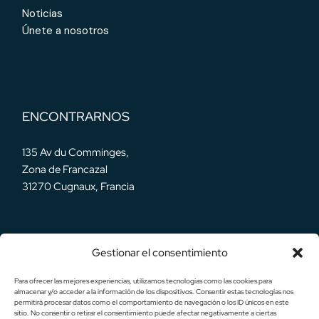
Noticias
Únete a nosotros
ENCONTRARNOS
135 Av du Comminges,
Zona de Francazal
31270 Cugnaux, Francia
Gestionar el consentimiento
NUESTRAS REDES
Para ofrecer las mejores experiencias, utilizamos tecnologías como las cookies para
almacenar y/o acceder a la información de los dispositivos. Consentir estas tecnologías nos
permitirá procesar datos como el comportamiento de navegación o los ID únicos en este
sitio. No consentir o retirar el consentimiento puede afectar negativamente a ciertas