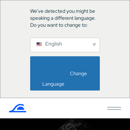
We've detected you might be
speaking a different language.
Do you want to change to:
English
                        Change 
Language                    