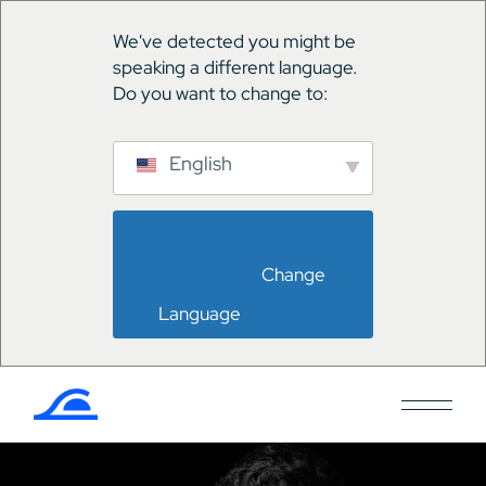
We've detected you might be
speaking a different language.
Do you want to change to:
English
                        Change 
Language                    