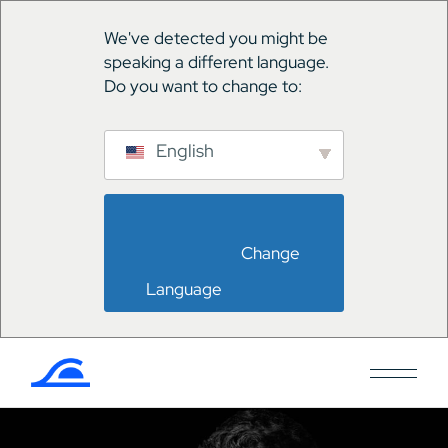
We've detected you might be
speaking a different language.
Do you want to change to:
English
                        Change 
Language                    