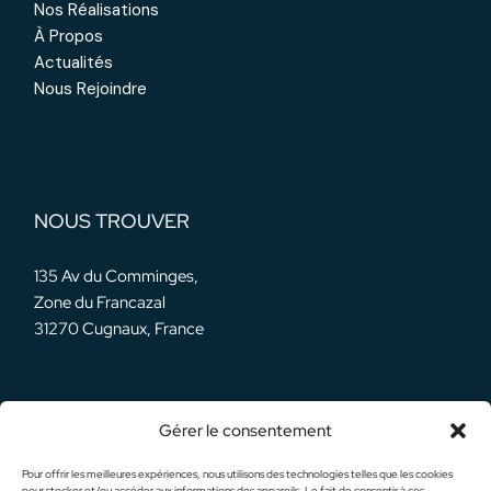
Nos Réalisations
À Propos
Actualités
Nous Rejoindre
NOUS TROUVER
135 Av du Comminges,
Zone du Francazal
31270 Cugnaux, France
Gérer le consentement
NOS RÉSEAUX
Pour offrir les meilleures expériences, nous utilisons des technologies telles que les cookies
pour stocker et/ou accéder aux informations des appareils. Le fait de consentir à ces